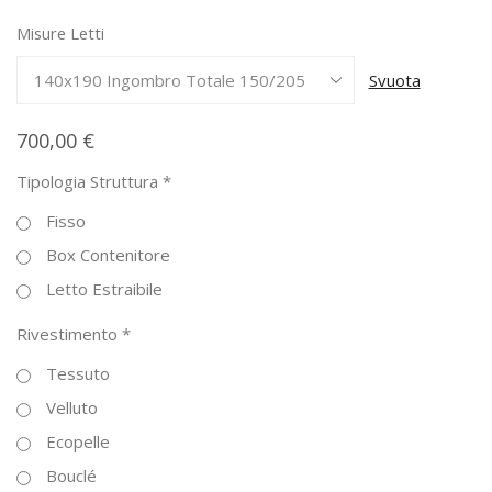
da
Misure Letti
700,00 €
a
Svuota
920,00 €
700,00
€
Tipologia Struttura
*
Fisso
Box Contenitore
Letto Estraibile
Rivestimento
*
Tessuto
Velluto
Ecopelle
Bouclé