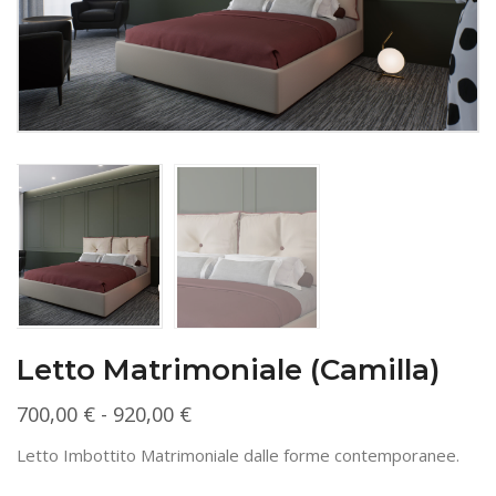
Letto Matrimoniale (Camilla)
Fascia
700,00
€
-
920,00
€
di
Letto Imbottito Matrimoniale dalle forme contemporanee.
prezzo: