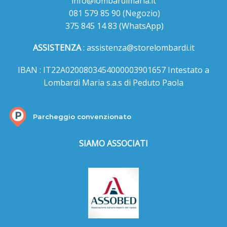
info@lombardimaria.it
081 579 85 90
(Negozio)
375 845 14 83
(WhatsApp)
ASSISTENZA
:
assistenza@storelombardi.it
IBAN : IT22A0200803454000003901657 Intestato a
Lombardi Maria s.a.s di Peduto Paola
Parcheggio convenzionato
SIAMO ASSOCIATI