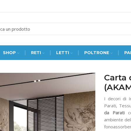
SEARCH
INPUT
SHOP
RETI
LETTI
POLTRONE
PA
Carta 
(AKAM
I decori di 
Parati, Tess
da Parati
co
ambiente del
fonoassorbent