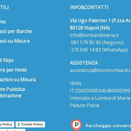
TILI
INFO&CONTATTI
Via Ugo Palermo 1 (P.zza Ar
amo
80128 Napoli (NA)
ssi per Barche
info@lombardimaria.it
ssi su Misura
081 579 85 90
(Negozio)
375 845 14 83
(WhatsApp)
i Fisyo
ASSISTENZA
:
re per Hotel
assistenza@storelombardi.i
azioni su Misura
IBAN :
ure Pubblica
IT22A020080345400000390
strazione
Intestato a Lombardi Maria s
Peduto Paola
y Policy
Cookie Policy
Parcheggio conven