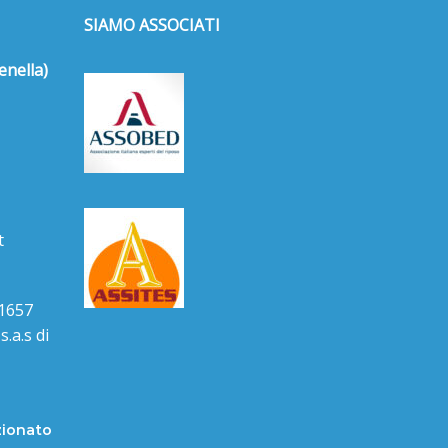
SIAMO ASSOCIATI
enella)
t
1657
.a.s di
zionato