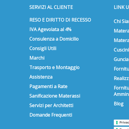
SERVIZI AL CLIENTE
LINK U
RESO E DIRITTO DI RECESSO
Chi Si
IVA Agevolata al 4%
Matera
Consulenza a Domicilio
Matera
Consigli Utili
Cuscini
Marchi
Guncial
Trasporto e Montaggio
Fornitu
Assistenza
Realizz
Pagamenti a Rate
Fornit
Ammini
Sanificazione Materassi
Blog
Servizi per Architetti
Domande Frequenti
Privac