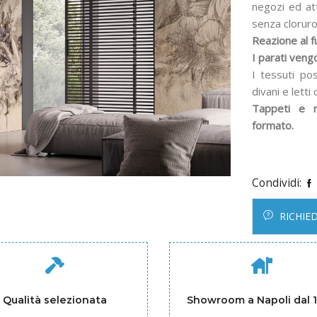
negozi ed att
senza cloruro
Reazione al f
I parati vengo
I tessuti po
divani e letti
Tappeti e m
formato.
Condividi:
RICHIE
Qualità selezionata
Showroom a Napoli dal 