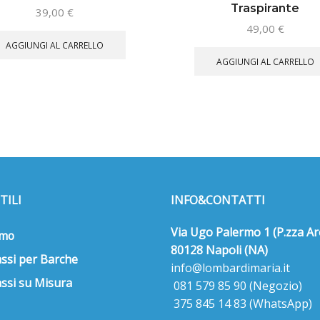
Traspirante
39,00
€
49,00
€
AGGIUNGI AL CARRELLO
AGGIUNGI AL CARRELLO
TILI
INFO&CONTATTI
Via Ugo Palermo 1 (P.zza Ar
amo
80128 Napoli (NA)
ssi per Barche
info@lombardimaria.it
ssi su Misura
081 579 85 90
(Negozio)
375 845 14 83
(WhatsApp)