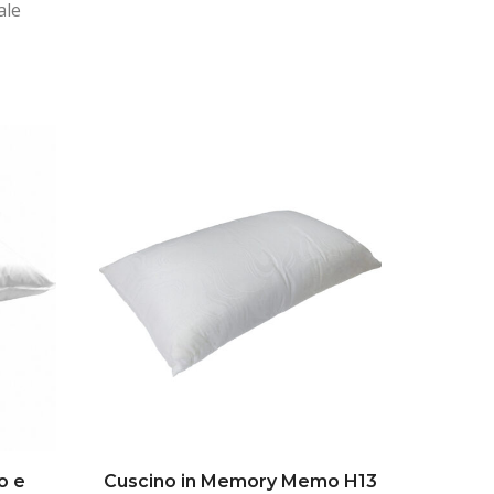
ale
o e
Cuscino in Memory Memo H13
Cusc