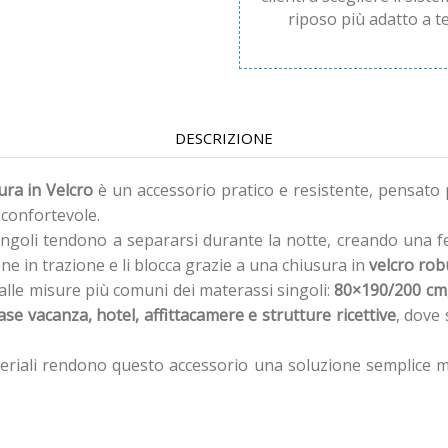
riposo più adatto a te
DESCRIZIONE
ura in Velcro
è un accessorio pratico e resistente, pensato p
 confortevole.
ingoli tendono a separarsi durante la notte, creando una fe
ne in trazione e li blocca grazie a una chiusura in
velcro rob
a alle misure più comuni dei materassi singoli:
80×190/200 cm
se vacanza, hotel, affittacamere e strutture ricettive
, dove
teriali rendono questo accessorio una soluzione semplice ma 