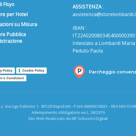
i Fisyo
ASSISTENZA
:
re per Hotel
assistenza@storelombardi.i
azioni su Misura
IBAN :
ure Pubblica
IT22A020080345400000390
strazione
Intestato a Lombardi Maria s
Peduto Paola
y Policy
Cookie Policy
Parcheggio conven
ni e Condizioni
.s. Via Ugo Palermo 1 - 80128 Napoli NA - P.IVA 06693610633 – REA NA515398
Adempimento obbligatorio ex L. 58/2019
Sito Web Realizzato da MF Soluzioni Digitali