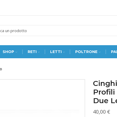
SEARCH
INPUT
SHOP
RETI
LETTI
POLTRONE
PA
to
Cinghi
Profil
Due Le
40,00
€