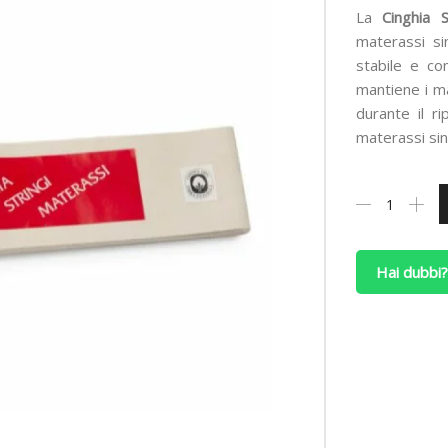
La
Cinghia S
materassi si
stabile e co
mantiene i ma
durante il r
materassi sin
Cinghia
Stringi
Materassi
Profili
Hai dubbi?
con
Velcro
per
Unire
Due
Letti
Singoli
quantità