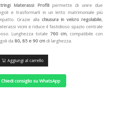
tringi Materassi Profili
permette di unire due
ngoli e trasformarli in un letto matrimoniale più
mpatto. Grazie alla
chiusura in velcro regolabile
,
terassi vicini e riduce il fastidioso spazio centrale
iposo. Lunghezza totale
760 cm
, compatibile con
goli da
80, 85 e 90 cm
di larghezza.
Aggiungi al carrello
 Chiedi consiglio su WhatsApp