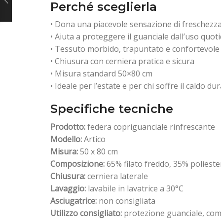
Perché sceglierla
• Dona una piacevole sensazione di freschezza
• Aiuta a proteggere il guanciale dall’uso quot
• Tessuto morbido, trapuntato e confortevole
• Chiusura con cerniera pratica e sicura
• Misura standard 50×80 cm
• Ideale per l’estate e per chi soffre il caldo du
Specifiche tecniche
Prodotto:
federa copriguanciale rinfrescante
Modello:
Artico
Misura:
50 x 80 cm
Composizione:
65% filato freddo, 35% polieste
Chiusura:
cerniera laterale
Lavaggio:
lavabile in lavatrice a 30°C
Asciugatrice:
non consigliata
Utilizzo consigliato:
protezione guanciale, comf