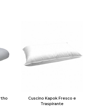
rtho
Cuscino Kapok Fresco e
Cusci
Traspirante