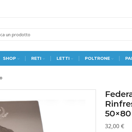
SEARCH
INPUT
SHOP
RETI
LETTI
POLTRONE
PA
to
Federa
Rinfre
50×80
32,00
€