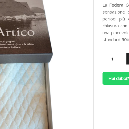
La
Federa Co
sensazione d
periodi più 
chiusura con 
una piacevol
standard
50×
Federa
Copriguancial
Artico
Rinfrescante
Hai dubbi?
in
Filato
Freddo
50x80
cm
quantità