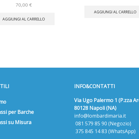
70,00
€
AGGIUNGI AL CARRELLO
AGGIUNGI AL CARRELLO
TILI
INFO&CONTATTI
Via Ugo Palermo 1 (P.zza Ar
amo
80128 Napoli (NA)
ssi per Barche
info@lombardimaria.it
ssi su Misura
081 579 85 90
(Negozio)
375 845 14 83
(WhatsApp)