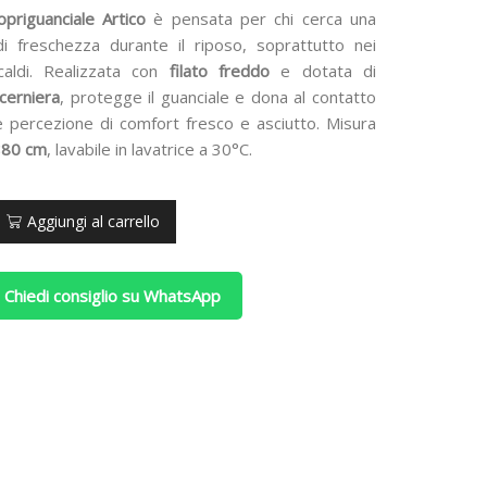
priguanciale Artico
è pensata per chi cerca una
i freschezza durante il riposo, soprattutto nei
caldi. Realizzata con
filato freddo
e dotata di
cerniera
, protegge il guanciale e dona al contatto
e percezione di comfort fresco e asciutto. Misura
80 cm
, lavabile in lavatrice a 30°C.
Aggiungi al carrello
e
 Chiedi consiglio su WhatsApp