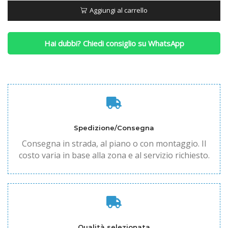
quantità
Aggiungi al carrello
Hai dubbi? Chiedi consiglio su WhatsApp
Spedizione/Consegna
Consegna in strada, al piano o con montaggio. Il
costo varia in base alla zona e al servizio richiesto.
Qualità selezionata