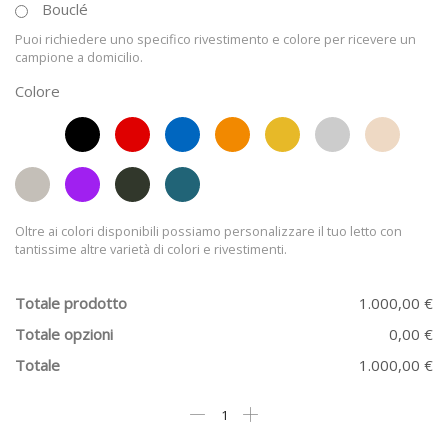
Bouclé
Puoi richiedere uno specifico rivestimento e colore per ricevere un
campione a domicilio.
Colore
Oltre ai colori disponibili possiamo personalizzare il tuo letto con
tantissime altre varietà di colori e rivestimenti.
Totale prodotto
1.000,00 €
Totale opzioni
0,00 €
Totale
1.000,00 €
Letto
Matrimoniale
Collage