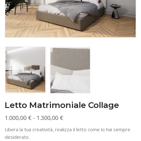
Letto Matrimoniale Collage
Fascia
1.000,00
€
-
1.300,00
€
di
Libera la tua creatività, realizza il letto come lo hai sempre
prezzo:
desiderato.