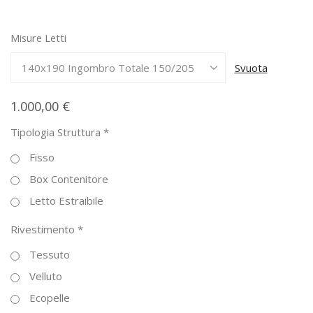
da
1.000,00 €
Misure Letti
a
1.300,00 €
Svuota
1.000,00
€
Tipologia Struttura
*
Fisso
Box Contenitore
Letto Estraibile
Rivestimento
*
Tessuto
Velluto
Ecopelle