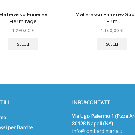
Materasso Ennerev
Materasso Ennerev Su
Hermitage
Firm
1.290,00
€
1.160,00
€
Questo
Que
prodotto
pro
SCEGLI
SCEGLI
ha
ha
più
più
varianti.
vari
Le
Le
opzioni
opz
possono
pos
essere
ess
scelte
sce
TILI
INFO&CONTATTI
nella
nell
pagina
pag
Via Ugo Palermo 1 (P.zza Ar
del
del
amo
prodotto
pro
80128 Napoli (NA)
ssi per Barche
info@lombardimaria.it