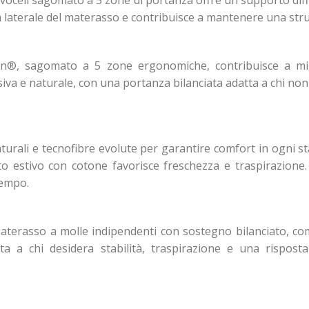
Evocell sagomato a 5 zone di portanza offre un supporto diff
tà laterale del materasso e contribuisce a mantenere una str
gcen®, sagomato a 5 zone ergonomiche, contribuisce a mi
siva e naturale, con una portanza bilanciata adatta a chi n
urali e tecnofibre evolute per garantire comfort in ogni sta
o estivo con cotone favorisce freschezza e traspirazione. L
tempo.
terasso a molle indipendenti con sostegno bilanciato, comfo
ta a chi desidera stabilità, traspirazione e una rispo