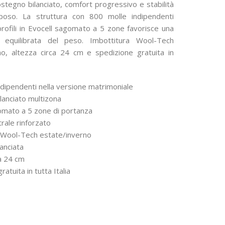
prezzo:
ostegno bilanciato, comfort progressivo e stabilità
iposo. La struttura con 800 molle indipendenti
da
rofili in Evocell sagomato a 5 zone favorisce una
464,00 €
ne equilibrata del peso. Imbottitura Wool-Tech
a
no, altezza circa 24 cm e spedizione gratuita in
1.044,00 €
ndipendenti nella versione matrimoniale
ilanciato multizona
omato a 5 zone di portanza
rale rinforzato
a Wool-Tech estate/inverno
lanciata
ca 24 cm
ratuita in tutta Italia