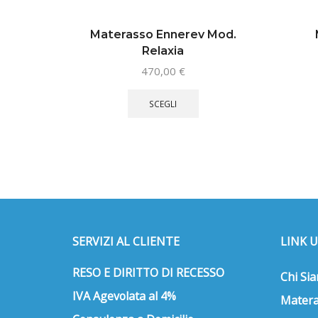
Materasso Ennerev Mod.
Relaxia
470,00
€
Questo
prodotto
SCEGLI
ha
più
varianti.
Le
opzioni
possono
essere
scelte
SERVIZI AL CLIENTE
LINK U
nella
pagina
RESO E DIRITTO DI RECESSO
del
Chi Si
prodotto
IVA Agevolata al 4%
Matera