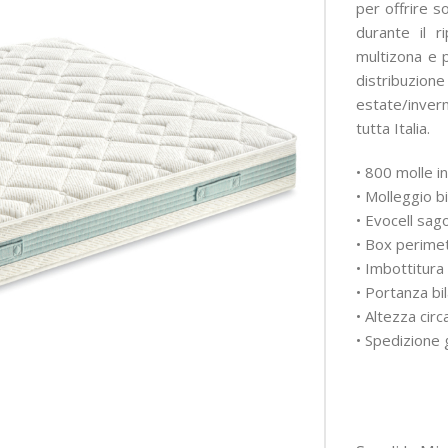
per offrire s
durante il r
multizona e p
distribuzio
estate/inver
tutta Italia.
• 800 molle i
• Molleggio b
• Evocell sag
• Box perimet
• Imbottitur
• Portanza bi
• Altezza cir
• Spedizione g