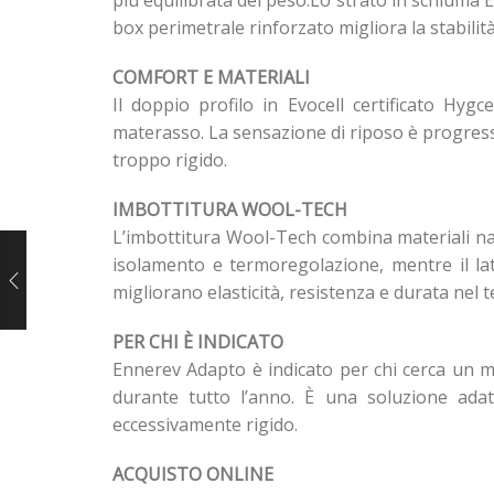
più equilibrata del peso.Lo strato in schiuma 
box perimetrale rinforzato migliora la stabili
COMFORT E MATERIALI
Il doppio profilo in Evocell certificato Hy
materasso. La sensazione di riposo è progres
troppo rigido.
IMBOTTITURA WOOL-TECH
L’imbottitura Wool-Tech combina materiali nat
isolamento e termoregolazione, mentre il lat
migliorano elasticità, resistenza e durata nel 
PER CHI È INDICATO
Ennerev Adapto è indicato per chi cerca un ma
durante tutto l’anno. È una soluzione adat
eccessivamente rigido.
ACQUISTO ONLINE