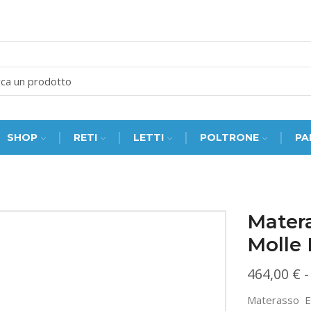
SEARCH
INPUT
SHOP
RETI
LETTI
POLTRONE
PA
Mater
Molle 
464,00
€
-
Materasso E