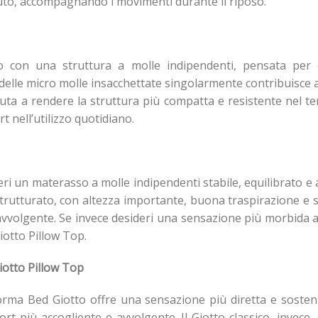
uto, accompagnando i movimenti durante il riposo.
o con una struttura a molle indipendenti, pensata per 
elle micro molle insacchettate singolarmente contribuisce a m
uta a rendere la struttura più compatta e resistente nel tem
rt nell’utilizzo quotidiano.
ri un materasso a molle indipendenti stabile, equilibrato e
trutturato, con altezza importante, buona traspirazione e s
olgente. Se invece desideri una sensazione più morbida al
otto Pillow Top.
iotto Pillow Top
Forma Bed Giotto offre una sensazione più diretta e sosten
 più accogliente e avvolgente. Il Giotto classico, invece,