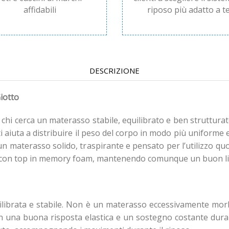
affidabili
riposo più adatto a te
DESCRIZIONE
iotto
 chi cerca un materasso stabile, equilibrato e ben struttur
i aiuta a distribuire il peso del corpo in modo più uniforme
un materasso solido, traspirante e pensato per l’utilizzo quo
li con top in memory foam, mantenendo comunque un buon live
quilibrata e stabile. Non è un materasso eccessivamente m
n una buona risposta elastica e un sostegno costante durant