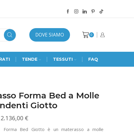
DOVE SIAMO
0
RATI
TENDE
TESSUTI
FAQ
asso Forma Bed a Molle
ndenti Giotto
Fascia
2.136,00
€
di
so Forma Bed Giotto è un materasso a molle