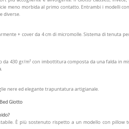
ficie meno morbida al primo contatto. Entrambi i modelli co
e diverse.
armente + cover da 4 cm di micromolle. Sistema di tenuta p
 da 430 gr/m² con imbottitura composta da una falda in mis
.
glie nere ed elegante trapuntatura artigianale.
ed Giotto
bido?
 stabile. È più sostenuto rispetto a un modello con pillo