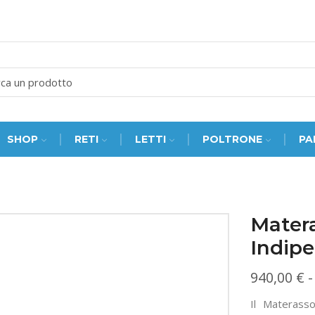
SEARCH
INPUT
SHOP
RETI
LETTI
POLTRONE
PA
Mater
Indipe
940,00
€
-
Il Materas