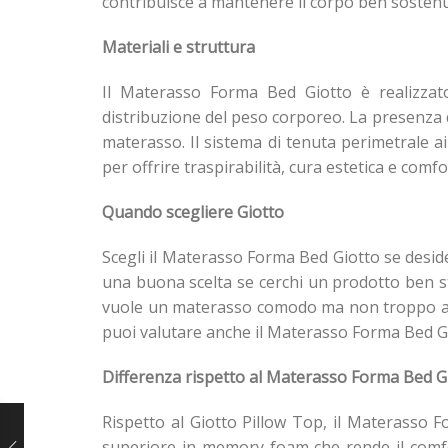
contribuisce a mantenere il corpo ben sosten
Materiali e struttura
Il Materasso Forma Bed Giotto è realizzat
distribuzione del peso corporeo. La presenza d
materasso. Il sistema di tenuta perimetrale ai
per offrire traspirabilità, cura estetica e comfo
Quando scegliere Giotto
Scegli il Materasso Forma Bed Giotto se deside
una buona scelta se cerchi un prodotto ben s
vuole un materasso comodo ma non troppo avv
puoi valutare anche il Materasso Forma Bed Gi
Differenza rispetto al Materasso Forma Bed G
Rispetto al Giotto Pillow Top, il Materasso 
superiore in memory foam che rende il comfort