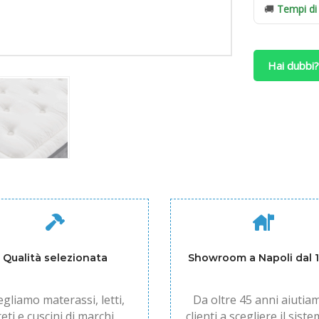
a
🚚
Tempi di
Molle
Indipendenti
Giotto
Hai dubbi?
quantità
Qualità selezionata
Showroom a Napoli dal 
egliamo materassi, letti,
Da oltre 45 anni aiutiam
reti e cuscini di marchi
clienti a scegliere il siste