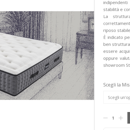
indipendent
stabilità e c
La struttur
correttamen
riposo stabil
È indicato pe
ben struttura
essere acquis
oppure valut
showroom Sto
Scegli la Mi
Materasso
Forma
Bed