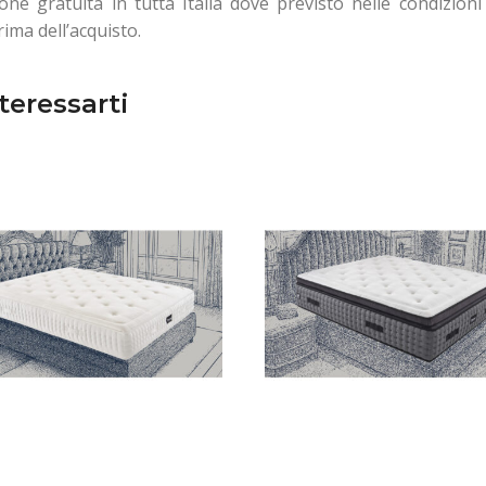
one gratuita in tutta Italia dove previsto nelle condizioni 
rima dell’acquisto.
teressarti