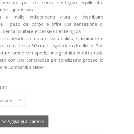
prezzo:
i pensato per chi cerca sostegno equilibrato,
omfort quotidiano.
da
a a molle indipendenti aiuta a distribuire
940,00 €
te il peso del corpo e offre una sensazione di
a
e, senza risultare eccessivamente rigida.
r chi desidera un materasso solido, traspirante e
2.136,00 €
to, con altezza 30 cm e singolo lato di utilizzo. Può
tato online con spedizione gratuita in tutta Italia
ato con una consulenza personalizzata presso lo
re Lombardi a Napoli.
sura
Aggiungi al carrello