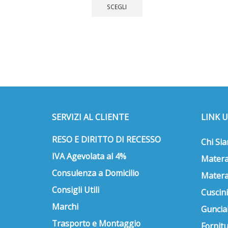
prodotto
SCEGLI
ha
più
varianti.
Le
opzioni
possono
essere
scelte
nella
SERVIZI AL CLIENTE
LINK U
pagina
del
RESO E DIRITTO DI RECESSO
prodotto
Chi Si
IVA Agevolata al 4%
Matera
Consulenza a Domicilio
Matera
Consigli Utili
Cuscini
Marchi
Guncial
Trasporto e Montaggio
Fornitu