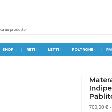
SEARCH
INPUT
SHOP
RETI
LETTI
POLTRONE
PA
Mater
Indip
Pablit
700,00
€
-