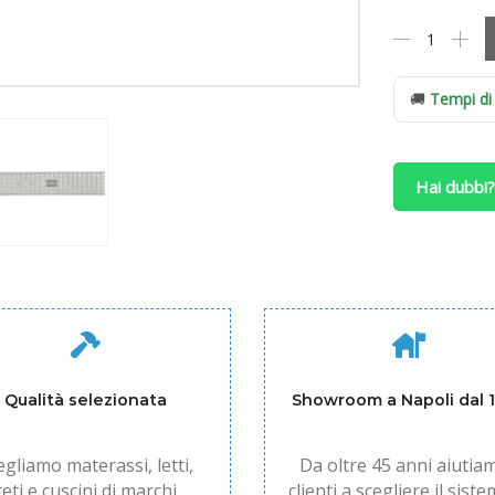
Materasso
Forma
Bed
a
🚚
Tempi di
Molle
Indipendenti
+
Hai dubbi?
Memory
Foam
Pablito
quantità
Qualità selezionata
Showroom a Napoli dal 
egliamo materassi, letti,
Da oltre 45 anni aiutiam
reti e cuscini di marchi
clienti a scegliere il siste