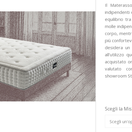
Il Materass
indipendenti
equilibrio tr
molle indipen
corpo, mentr
più confortevo
desidera un
all’utilizzo 
acquistato on
valutato c
showroom Sto
Scegli la Mi