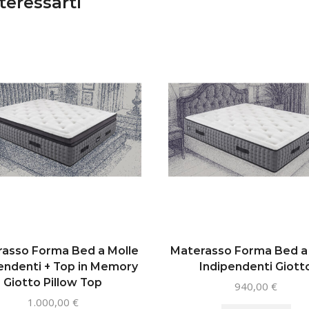
teressarti
asso Forma Bed a Molle
Materasso Forma Bed a
endenti + Top in Memory
Indipendenti Giott
Giotto Pillow Top
940,00
€
Que
1.000,00
€