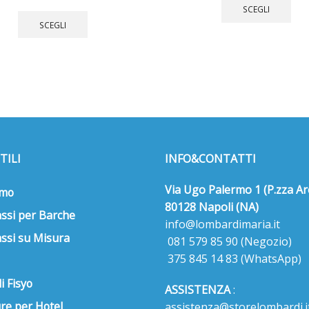
pro
Questo
SCEGLI
ha
prodotto
SCEGLI
più
ha
vari
più
Le
varianti.
opz
Le
pos
opzioni
ess
possono
sce
essere
nell
scelte
TILI
INFO&CONTATTI
pag
nella
del
pagina
pro
Via Ugo Palermo 1 (P.zza Ar
del
amo
prodotto
80128 Napoli (NA)
ssi per Barche
info@lombardimaria.it
ssi su Misura
081 579 85 90
(Negozio)
375 845 14 83
(WhatsApp)
i Fisyo
ASSISTENZA
:
re per Hotel
assistenza@storelombardi.i