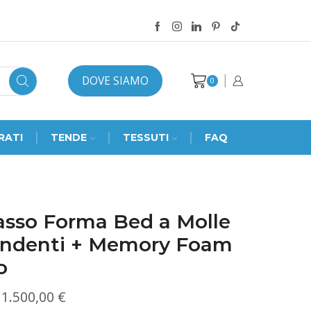
DOVE SIAMO
0
RATI
TENDE
TESSUTI
FAQ
asso Forma Bed a Molle
endenti + Memory Foam
o
Fascia
1.500,00
€