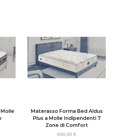
 Molle
Materasso Forma Bed Aldus
Mater
o
Plus a Molle Indipendenti 7
Hyb
Zone di Comfort
sto
600,00
€