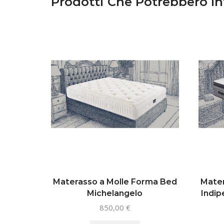
Prodotti Che Potrebbero In
Materasso a Molle Forma Bed
Mater
Michelangelo
Indip
850,00
€
Questo