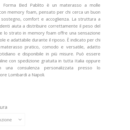
di
o Forma Bed Pablito è un materasso a molle
prezzo:
 con memory foam, pensato per chi cerca un buon
a sostegno, comfort e accoglienza. La struttura a
da
denti aiuta a distribuire correttamente il peso del
700,00 €
e lo strato in memory foam offre una sensazione
a
le e adattabile durante il riposo. È indicato per chi
 materasso pratico, comodo e versatile, adatto
1.500,00 €
quotidiano e disponibile in più misure. Può essere
line con spedizione gratuita in tutta Italia oppure
on una consulenza personalizzata presso lo
re Lombardi a Napoli.
sura