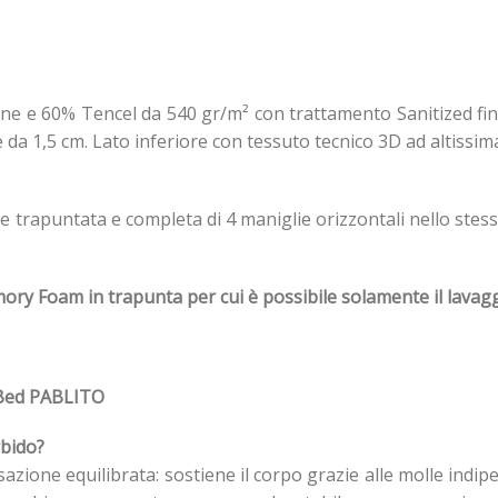
one e 60% Tencel da 540 gr/m² con trattamento Sanitized 
a 1,5 cm. Lato inferiore con tessuto tecnico 3D ad altissima 
e trapuntata e completa di 4 maniglie orizzontali nello stes
ory Foam in trapunta per cui è possibile solamente il lavagg
Bed PABLITO
rbido?
ione equilibrata: sostiene il corpo grazie alle molle indipe