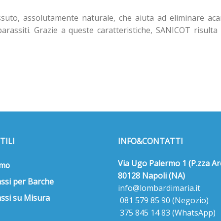
suto, assolutamente naturale, che aiuta ad eliminare acar
arassiti. Grazie a queste caratteristiche, SANICOT risulta
TILI
INFO&CONTATTI
Via Ugo Palermo 1 (P.zza Ar
amo
80128 Napoli (NA)
ssi per Barche
info@lombardimaria.it
ssi su Misura
081 579 85 90
(Negozio)
375 845 14 83
(WhatsApp)