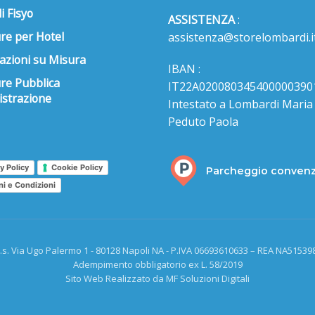
i Fisyo
ASSISTENZA
:
re per Hotel
assistenza@storelombardi.i
azioni su Misura
IBAN :
ure Pubblica
IT22A020080345400000390
strazione
Intestato a Lombardi Maria s
Peduto Paola
y Policy
Cookie Policy
Parcheggio conven
ni e Condizioni
.s. Via Ugo Palermo 1 - 80128 Napoli NA - P.IVA 06693610633 – REA NA515398
Adempimento obbligatorio ex L. 58/2019
Sito Web Realizzato da MF Soluzioni Digitali