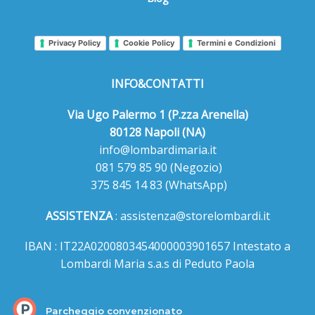
Privacy Policy
Cookie Policy
Termini e Condizioni
INFO&CONTATTI
Via Ugo Palermo 1 (P.zza Arenella)
80128 Napoli (NA)
info@lombardimaria.it
081 579 85 90
(Negozio)
375 845 14 83
(WhatsApp)
ASSISTENZA
:
assistenza@storelombardi.it
IBAN : IT22A0200803454000003901657 Intestato a
Lombardi Maria s.a.s di Peduto Paola
Parcheggio convenzionato