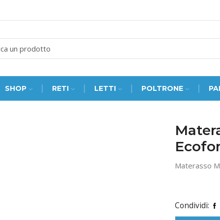
SEARCH
INPUT
SHOP
RETI
LETTI
POLTRONE
PA
Mater
Ecofo
Materasso M
Condividi: