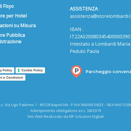
i Fisyo
ASSISTENZA
:
re per Hotel
assistenza@storelombardi.i
azioni su Misura
IBAN :
ure Pubblica
IT22A020080345400000390
strazione
Intestato a Lombardi Maria s
Peduto Paola
y Policy
Cookie Policy
Parcheggio conven
ni e Condizioni
.s. Via Ugo Palermo 1 - 80128 Napoli NA - P.IVA 06693610633 – REA NA515398
Adempimento obbligatorio ex L. 58/2019
Sito Web Realizzato da MF Soluzioni Digitali