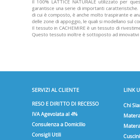
Il 100%
LATTICE NATURALE
utilizzato per que
garantisce una serie di importanti caratteristiche.
di cui è composto, è anche molto traspirante e an
delle zone di appoggio, le quali si modellano sul c
Il tessuto in
CACHEMIRE
è un tessuto di rivestime
Questo tessuto inoltre è sottoposto ad innovativi tr
SERVIZI AL CLIENTE
LINK U
RESO E DIRITTO DI RECESSO
Chi Si
IVA Agevolata al 4%
Matera
Consulenza a Domicilio
Matera
Consigli Utili
Cuscini