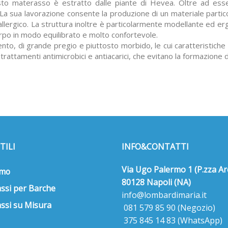
sto materasso è estratto dalle piante di Hevea. Oltre ad ess
 La sua lavorazione consente la produzione di un materiale partico
allergico. La struttura inoltre è particolarmente modellante ed 
orpo in modo equilibrato e molto confortevole.
nto, di grande pregio e piuttosto morbido, le cui caratteristiche 
attamenti antimicrobici e antiacarici, che evitano la formazione di 
TILI
INFO&CONTATTI
Via Ugo Palermo 1 (P.zza Ar
amo
80128 Napoli (NA)
ssi per Barche
info@lombardimaria.it
ssi su Misura
081 579 85 90
(Negozio)
375 845 14 83
(WhatsApp)