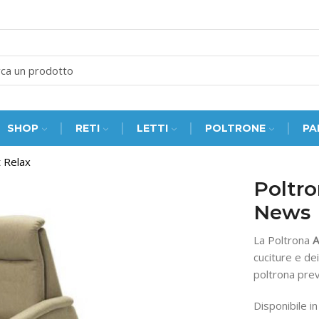
SEARCH
INPUT
SHOP
RETI
LETTI
POLTRONE
PA
t Relax
Poltro
News
La Poltrona
A
cuciture e de
poltrona pre
Disponibile in