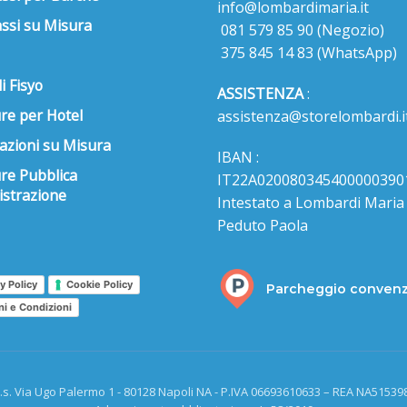
info@lombardimaria.it
ssi su Misura
081 579 85 90
(Negozio)
375 845 14 83
(WhatsApp)
i Fisyo
ASSISTENZA
:
re per Hotel
assistenza@storelombardi.i
azioni su Misura
IBAN :
ure Pubblica
IT22A020080345400000390
strazione
Intestato a Lombardi Maria s
Peduto Paola
y Policy
Cookie Policy
Parcheggio conven
ni e Condizioni
.s. Via Ugo Palermo 1 - 80128 Napoli NA - P.IVA 06693610633 – REA NA515398