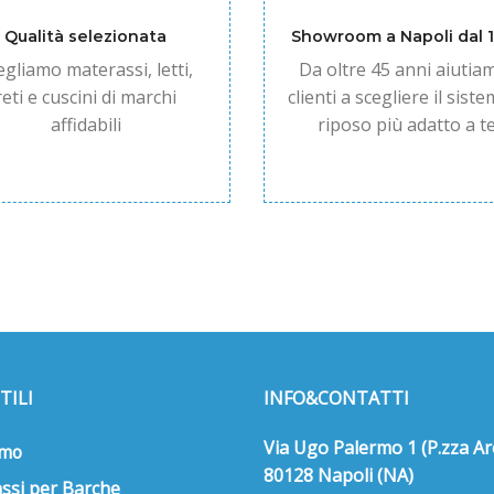
Qualità selezionata
Showroom a Napoli dal 
egliamo materassi, letti,
Da oltre 45 anni aiutiam
reti e cuscini di marchi
clienti a scegliere il siste
affidabili
riposo più adatto a te
TILI
INFO&CONTATTI
Via Ugo Palermo 1 (P.zza Ar
amo
80128 Napoli (NA)
ssi per Barche