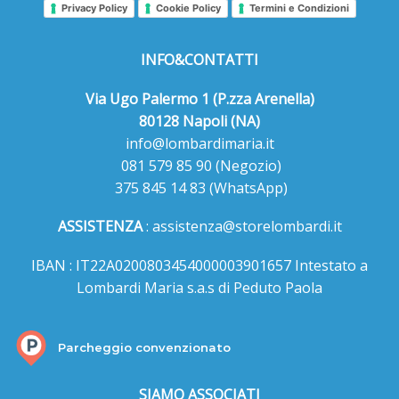
Privacy Policy
Cookie Policy
Termini e Condizioni
INFO&CONTATTI
Via Ugo Palermo 1 (P.zza Arenella)
80128 Napoli (NA)
info@lombardimaria.it
081 579 85 90
(Negozio)
375 845 14 83
(WhatsApp)
ASSISTENZA
:
assistenza@storelombardi.it
IBAN : IT22A0200803454000003901657 Intestato a
Lombardi Maria s.a.s di Peduto Paola
Parcheggio convenzionato
SIAMO ASSOCIATI