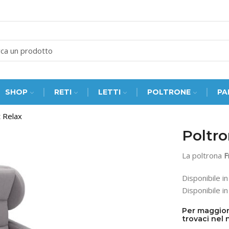
SEARCH
INPUT
SHOP
RETI
LETTI
POLTRONE
PA
t Relax
Poltro
La poltrona
F
Disponibile in
Disponibile i
Per maggior
trovaci nel 