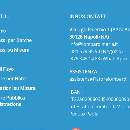
TILI
INFO&CONTATTI
Via Ugo Palermo 1 (P.zza Ar
amo
80128 Napoli (NA)
ssi per Barche
info@lombardimaria.it
ssi su Misura
081 579 85 90
(Negozio)
375 845 14 83
(WhatsApp)
i Fisyo
ASSISTENZA
:
re per Hotel
assistenza@storelombardi.i
azioni su Misura
IBAN :
ure Pubblica
IT22A020080345400000390
strazione
Intestato a Lombardi Maria s
Peduto Paola