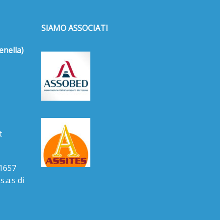
SIAMO ASSOCIATI
enella)
t
1657
.a.s di