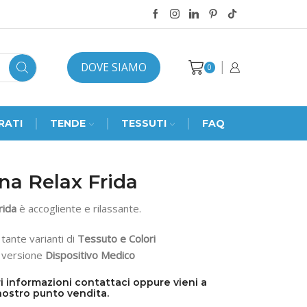
DOVE SIAMO
0
RATI
TENDE
TESSUTI
FAQ
na Relax Frida
rida
è accogliente e rilassante.
 tante varianti di
Tessuto e Colori
n versione
Dispositivo Medico
i informazioni contattaci oppure vieni a
nostro punto vendita.