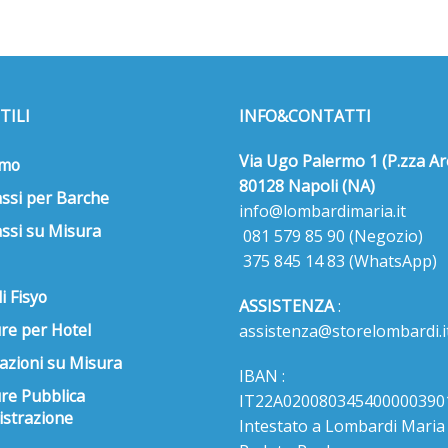
TILI
INFO&CONTATTI
Via Ugo Palermo 1 (P.zza Ar
amo
80128 Napoli (NA)
ssi per Barche
info@lombardimaria.it
ssi su Misura
081 579 85 90
(Negozio)
375 845 14 83
(WhatsApp)
i Fisyo
ASSISTENZA
:
re per Hotel
assistenza@storelombardi.i
azioni su Misura
IBAN :
ure Pubblica
IT22A020080345400000390
strazione
Intestato a Lombardi Maria s