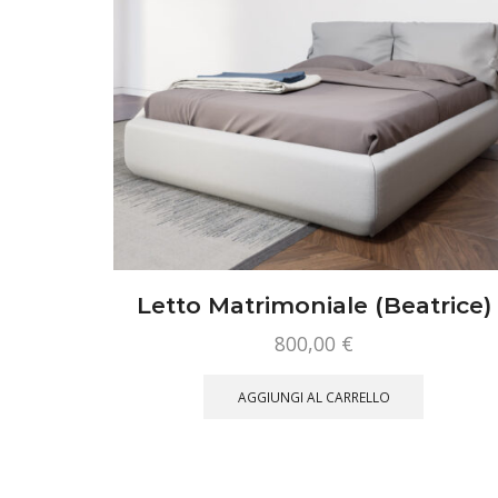
Letto Matrimoniale (Beatrice)
800,00
€
Questo
prodotto
AGGIUNGI AL CARRELLO
ha
più
varianti.
Le