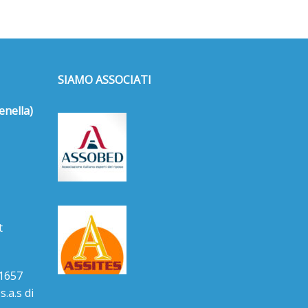
SIAMO ASSOCIATI
enella)
t
1657
.a.s di