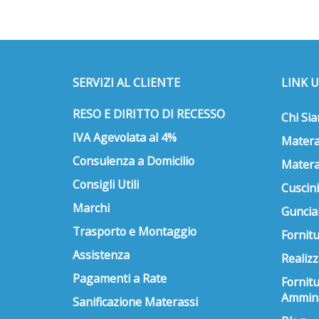
opzioni
possono
essere
scelte
nella
SERVIZI AL CLIENTE
LINK U
pagina
del
RESO E DIRITTO DI RECESSO
Chi Si
prodotto
IVA Agevolata al 4%
Matera
Consulenza a Domicilio
Matera
Consigli Utili
Cuscini
Marchi
Guncial
Trasporto e Montaggio
Fornitu
Assistenza
Realizz
Pagamenti a Rate
Fornit
Ammini
Sanificazione Materassi