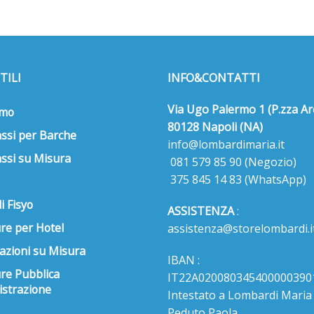
TILI
INFO&CONTATTI
Via Ugo Palermo 1 (P.zza Ar
amo
80128 Napoli (NA)
ssi per Barche
info@lombardimaria.it
ssi su Misura
081 579 85 90
(Negozio)
375 845 14 83
(WhatsApp)
i Fisyo
ASSISTENZA
:
re per Hotel
assistenza@storelombardi.i
azioni su Misura
IBAN :
ure Pubblica
IT22A020080345400000390
strazione
Intestato a Lombardi Maria s
Peduto Paola