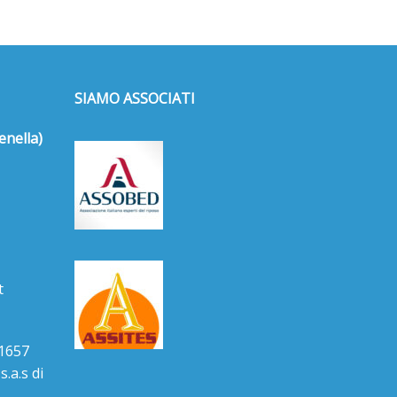
SIAMO ASSOCIATI
enella)
t
1657
.a.s di