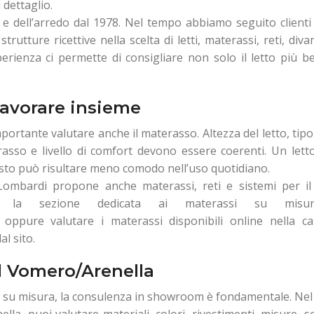
 dettaglio.
e dell’arredo dal 1978. Nel tempo abbiamo seguito clienti 
rutture ricettive nella scelta di letti, materassi, reti, divan
erienza ci permette di consigliare non solo il letto più be
.
lavorare insieme
portante valutare anche il materasso. Altezza del letto, tipo
rasso e livello di comfort devono essere coerenti. Un lett
usto può risultare meno comodo nell’uso quotidiano.
 Lombardi propone anche materassi, reti e sistemi per il
che la sezione dedicata ai materassi su mis
oppure valutare i materassi disponibili online nella ca
al sito.
 Vomero/Arenella
 su misura, la consulenza in showroom è fondamentale. Nel
a, puoi valutare materiali, colori, rivestimenti, misure, s