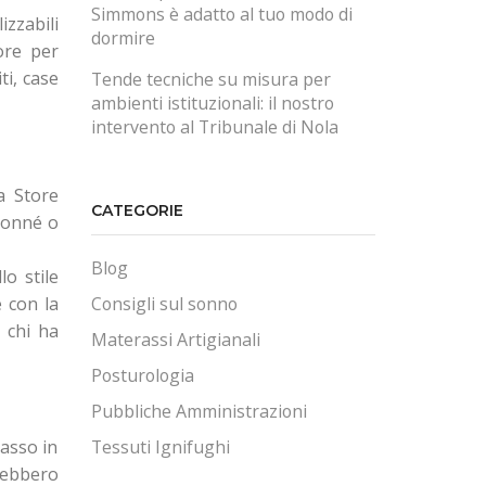
Simmons è adatto al tuo modo di
izzabili
dormire
ore per
ti, case
Tende tecniche su misura per
ambienti istituzionali: il nostro
intervento al Tribunale di Nola
a Store
CATEGORIE
itonné o
Blog
lo stile
e con la
Consigli sul sonno
r chi ha
Materassi Artigianali
Posturologia
Pubbliche Amministrazioni
Tessuti Ignifughi
rasso in
erebbero