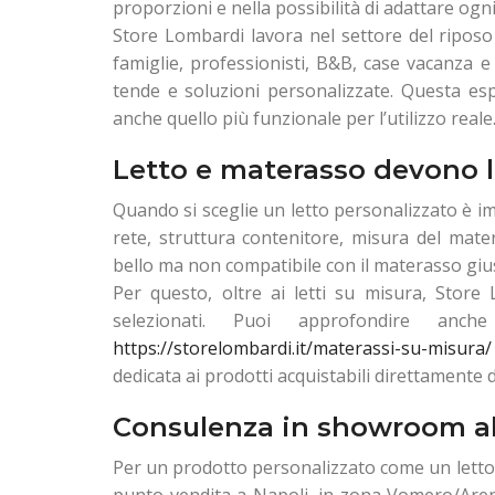
proporzioni e nella possibilità di adattare ogni
Store Lombardi lavora nel settore del riposo 
famiglie, professionisti, B&B, case vacanza e st
tende e soluzioni personalizzate. Questa esp
anche quello più funzionale per l’utilizzo reale
Letto e materasso devono 
Quando si sceglie un letto personalizzato è im
rete, struttura contenitore, misura del mate
bello ma non compatibile con il materasso gi
Per questo, oltre ai letti su misura, Store
selezionati. Puoi approfondire an
https://storelombardi.it/materassi-su-misura/
dedicata ai prodotti acquistabili direttamente d
Consulenza in showroom al
Per un prodotto personalizzato come un letto
punto vendita a Napoli, in zona Vomero/Arenell