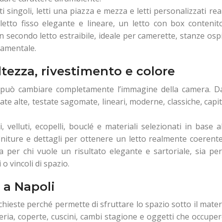
 singoli, letti una piazza e mezza e letti personalizzati real
 letto fisso elegante e lineare, un letto con box contenit
 secondo letto estraibile, ideale per camerette, stanze ospi
damentale.
ltezza, rivestimento e colore
o e può cambiare completamente l’immagine della camera. D
ate alte, testate sagomate, lineari, moderne, classiche, cap
 velluti, ecopelli, bouclé e materiali selezionati in base al
, finiture e dettagli per ottenere un letto realmente coerent
a per chi vuole un risultato elegante e sartoriale, sia pe
 o vincoli di spazio.
 a Napoli
richieste perché permette di sfruttare lo spazio sotto il mate
heria, coperte, cuscini, cambi stagione e oggetti che occup