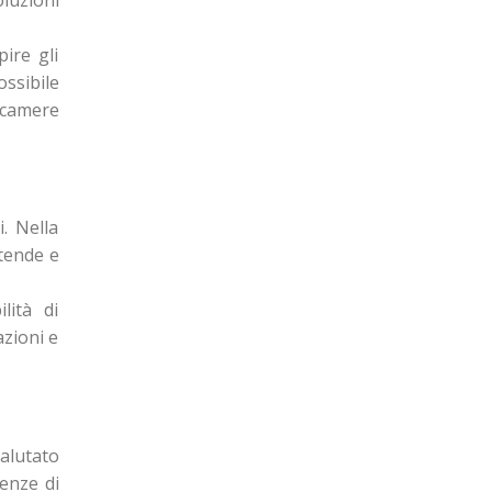
ire gli
ossibile
 camere
i. Nella
 tende e
lità di
azioni e
alutato
genze di