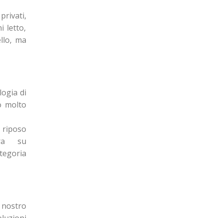
privati,
i letto,
llo, ma
logia di
o molto
 riposo
ura su
tegoria
 nostro
oluzioni