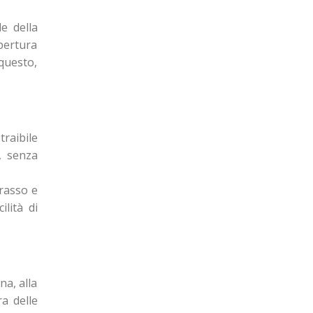
e della
apertura
 questo,
traibile
, senza
erasso e
ilità di
na, alla
ra delle