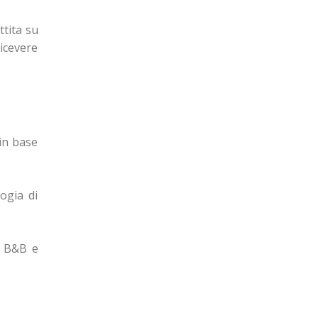
ttita su
icevere
 in base
logia di
, B&B e