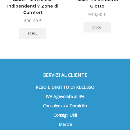
Indipendenti 7 Zone di
Giotto
Comfort
940,00
€
Questo
600,00
€
Questo
prodotto
SCEGLI
prodotto
ha
SCEGLI
ha
più
più
varianti.
varianti.
Le
Le
opzioni
opzioni
possono
possono
essere
SERVIZI AL CLIENTE
essere
scelte
scelte
nella
RESO E DIRITTO DI RECESSO
nella
pagina
IVA Agevolata al 4%
pagina
del
del
prodotto
Consulenza a Domicilio
prodotto
Consigli Utili
Marchi