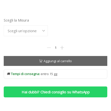
Scegli la Misura
Materasso
Forma
Bed
Mantegna
Aggiungi al carrello
quantità
🚚
Tempi di consegna:
entro 15 gg
Hai dubbi? Chiedi consiglio su WhatsApp