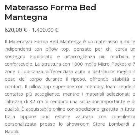
Materasso Forma Bed
Mantegna
Fascia
620,00
€
-
1.400,00
€
di
Il Materasso Forma Bed Mantenga è un materasso a molle
prezzo:
indipendenti con pillow top, pensato per chi cerca un
da
sostegno equilibrato e un’accoglienza più morbida e
confortevole. La struttura con 1800 molle Micro Pocket e 7
620,00 €
zone di portanza differenziata aiuta a distribuire meglio il
a
peso del corpo durante il riposo, offrendo stabilità e
1.400,00 €
comfort. Il pillow top superiore con memory foam rende il
contatto più accogliente, mentre i materiali selezionati e
l’altezza di 32 cm lo rendono una soluzione importante e di
qualità. È acquistabile online con spedizione gratuita in tutta
Italia oppure può essere valutato con consulenza
personalizzata presso lo showroom Store Lombardi a
Napoli.