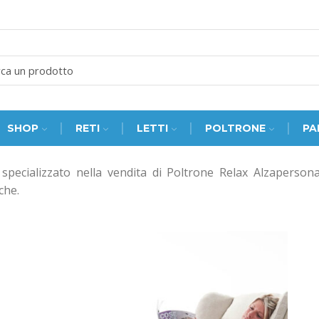
SEARCH
INPUT
SHOP
RETI
LETTI
POLTRONE
PA
pecializzato nella vendita di Poltrone Relax Alzapersona 
che.